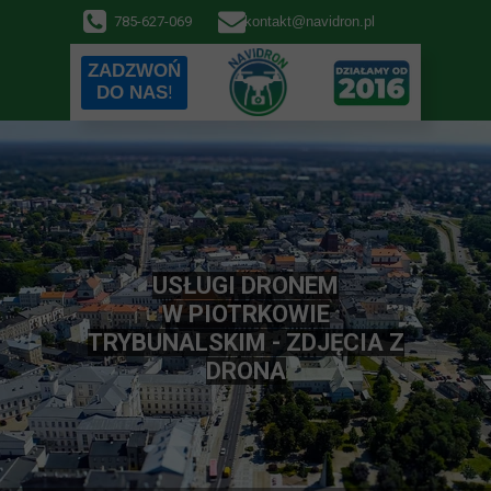
785-627-069
kontakt@navidron.pl
ZADZWOŃ
DO NAS
!
USŁUGI DRONEM
W PIOTRKOWIE
TRYBUNALSKIM - ZDJĘCIA Z
DRONA