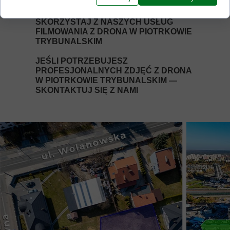
Wystawiamy faktury VAT.
SKORZYSTAJ Z NASZYCH USŁUG
FILMOWANIA Z DRONA W PIOTRKOWIE
TRYBUNALSKIM
JEŚLI POTRZEBUJESZ
PROFESJONALNYCH ZDJĘĆ Z DRONA
W PIOTRKOWIE TRYBUNALSKIM —
SKONTAKTUJ SIĘ Z NAMI