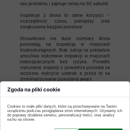
nas problemu i zajmuje mniej niż 60 sekund.
Inspekcje z drona to same korzyści –
oszczędność czasu, pieniędzy oraz
zwiększenie bezpieczeństwa!
Stosunkowo nie duże rozmiary drona
pozwalają na inspekcję w miejscach
trudnodostępnych. Brak załogi na pokładzie
umożliwa wykonanie inspekcji w miejscach
niebezpiecznych bez ryzyka. Ponadto
wykonanie inspecji z powietrza pozwala na
wczesne wykrycie usterek a przez to na
zminimalizowanie powstania awarii.
Zgoda na pliki cookie
Pozostałe przykłady wykorzystania zdjęć z
drona oraz filmów z powietrza w celach
inspekcji:
Cookies to małe pliki danych, które są przechowywane na Twoim
• Rolnictwo przyszłości. Zdjęcia z dużej
urządzeniu podczas przeglądania stron internetowych. Używamy ich
wysokości pozwolą na odpowiednio
do poprawy działania serwisu, personalizacji treści, oraz analizy
zaplanowanie czasu zbiorów czy
ruchu na stronie.
optymalizację nawożenia.