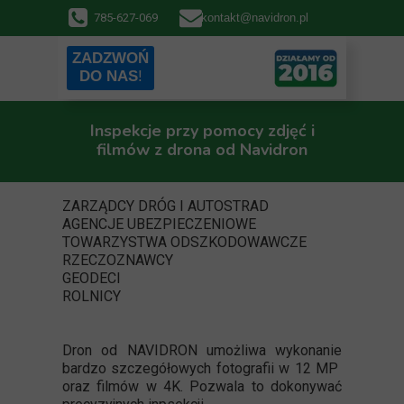
785-627-069
kontakt@navidron.pl
ZADZWOŃ
DO NAS
!
Inspekcje przy pomocy zdjęć i
filmów z drona od Navidron
ZARZĄDCY DRÓG I AUTOSTRAD
AGENCJE UBEZPIECZENIOWE
TOWARZYSTWA ODSZKODOWAWCZE
RZECZOZNAWCY
GEODECI
ROLNICY
Dron od NAVIDRON umożliwa wykonanie
bardzo szczegółowych fotografii w 12 MP
oraz filmów w 4K. Pozwala to dokonywać