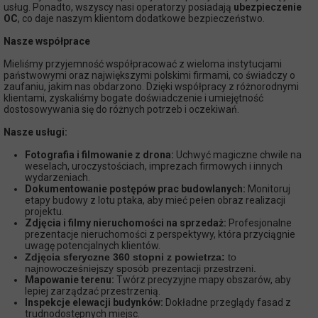
usług. Ponadto, wszyscy nasi operatorzy posiadają
ubezpieczenie
OC
, co daje naszym klientom dodatkowe bezpieczeństwo.
Nasze współprace
Mieliśmy przyjemność współpracować z wieloma instytucjami
państwowymi oraz największymi polskimi firmami, co świadczy o
zaufaniu, jakim nas obdarzono. Dzięki współpracy z różnorodnymi
klientami, zyskaliśmy bogate doświadczenie i umiejętność
dostosowywania się do różnych potrzeb i oczekiwań.
Nasze usługi:
Fotografia i filmowanie z drona:
Uchwyć magiczne chwile na
weselach, uroczystościach, imprezach firmowych i innych
wydarzeniach.
Dokumentowanie postępów prac budowlanych:
Monitoruj
etapy budowy z lotu ptaka, aby mieć pełen obraz realizacji
projektu.
Zdjęcia i filmy nieruchomości na sprzedaż:
Profesjonalne
prezentacje nieruchomości z perspektywy, która przyciągnie
uwagę potencjalnych klientów.
Zdjęcia sferyczne 360 stopni z powietrza:
to
najnowocześniejszy sposób prezentacji przestrzeni.
Mapowanie terenu:
Twórz precyzyjne mapy obszarów, aby
lepiej zarządzać przestrzenią.
Inspekcje elewacji budynków:
Dokładne przeglądy fasad z
trudnodostępnych miejsc.