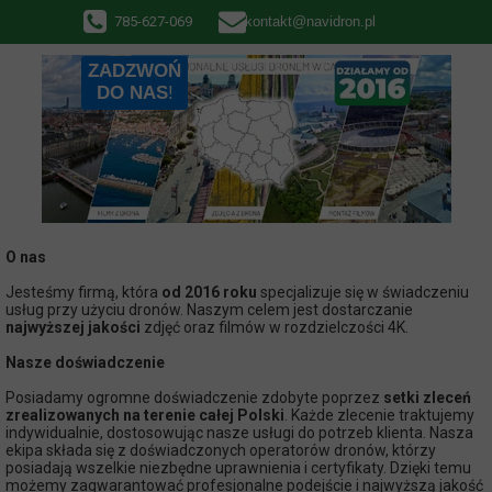
785-627-069
kontakt@navidron.pl
ZADZWOŃ
DO NAS
!
O nas
Jesteśmy firmą, która
od 2016 roku
specjalizuje się w świadczeniu
usług przy użyciu dronów. Naszym celem jest dostarczanie
najwyższej jakości
zdjęć oraz filmów w rozdzielczości 4K.
Nasze doświadczenie
Posiadamy ogromne doświadczenie zdobyte poprzez
setki zleceń
zrealizowanych na terenie całej Polski
. Każde zlecenie traktujemy
indywidualnie, dostosowując nasze usługi do potrzeb klienta. Nasza
ekipa składa się z doświadczonych operatorów dronów, którzy
posiadają wszelkie niezbędne uprawnienia i certyfikaty. Dzięki temu
możemy zagwarantować profesjonalne podejście i najwyższą jakość